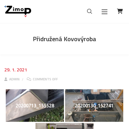
Přidružená Kovovýroba
29. 1. 2021
ON PŘIDRUŽENÁ KOVOVÝROBA
ADMIN
COMMENTS OFF
20200713_155528
20200130_152741