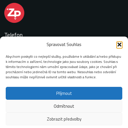
Telefon
Spravovat Souhlas
+420 727 887 077
Abychom poskytli co nejlepší služby, používáme k ukládání a/nebo přístupu
k informacím o zařízení, technologie jako jsou soubory cookies. Souhlas s
těmito technologiemi nám umožní zpracovávat údaje, jako je chování při
procházení nebo jedinečná ID na tomto webu. Nesouhlas nebo odvolání
Email:
souhlasu může nepříznivě ovlivnit určité vlastnosti a funkce.
info@zimop.cz
Příjmout
Odmítnout
Adresa:
Chodovská 228/3 141 00 Praha 4 – Michle
Zobrazit předvolby