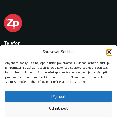
Telefon
Spravovat Souhlas
+420 727 887 077
Abychom poskytli co nejlepší služby, používáme k ukládání a/nebo přístupu
k informacím o zařízení, technologie jako jsou soubory cookies. Souhlas s
těmito technologiemi nám umožní zpracovávat údaje, jako je chování při
procházení nebo jedinečná ID na tomto webu. Nesouhlas nebo odvolání
Email:
souhlasu může nepříznivě ovlivnit určité vlastnosti a funkce.
info@zimop.cz
Příjmout
Odmítnout
Adresa: