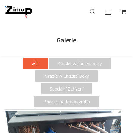
Galerie
Vše
Kondenzační Jednotky
Mrazící A Chladící Boxy
Speciální Zařízení
Přidružená Kovovýroba