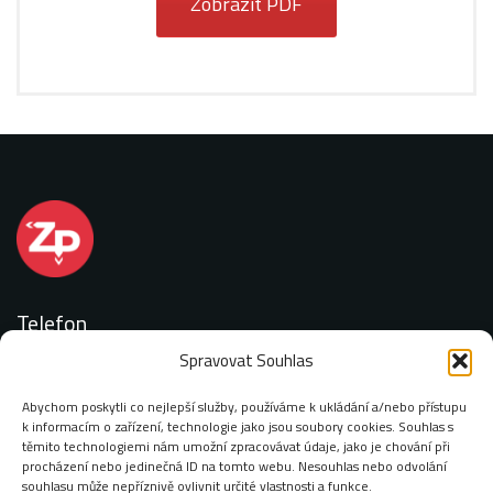
Zobrazit PDF
Telefon
Spravovat Souhlas
+420 727 887 077
Abychom poskytli co nejlepší služby, používáme k ukládání a/nebo přístupu
k informacím o zařízení, technologie jako jsou soubory cookies. Souhlas s
těmito technologiemi nám umožní zpracovávat údaje, jako je chování při
procházení nebo jedinečná ID na tomto webu. Nesouhlas nebo odvolání
Email:
souhlasu může nepříznivě ovlivnit určité vlastnosti a funkce.