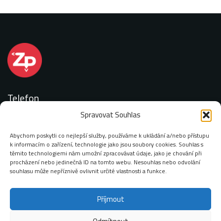
Telefon
Spravovat Souhlas
+420 727 887 077
Abychom poskytli co nejlepší služby, používáme k ukládání a/nebo přístupu
k informacím o zařízení, technologie jako jsou soubory cookies. Souhlas s
těmito technologiemi nám umožní zpracovávat údaje, jako je chování při
procházení nebo jedinečná ID na tomto webu. Nesouhlas nebo odvolání
Email:
souhlasu může nepříznivě ovlivnit určité vlastnosti a funkce.
info@zimop.cz
Příjmout