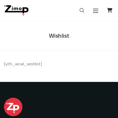
Wishlist
[yith_wcwl_wishlist]