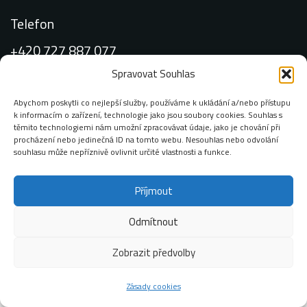
Telefon
+420 727 887 077
Spravovat Souhlas
Abychom poskytli co nejlepší služby, používáme k ukládání a/nebo přístupu
k informacím o zařízení, technologie jako jsou soubory cookies. Souhlas s
Email:
těmito technologiemi nám umožní zpracovávat údaje, jako je chování při
procházení nebo jedinečná ID na tomto webu. Nesouhlas nebo odvolání
info@zimop.cz
souhlasu může nepříznivě ovlivnit určité vlastnosti a funkce.
Příjmout
Adresa:
Odmítnout
Chodovská 228/3 141 00 Praha 4 – Michle
Zobrazit předvolby
Zásady cookies