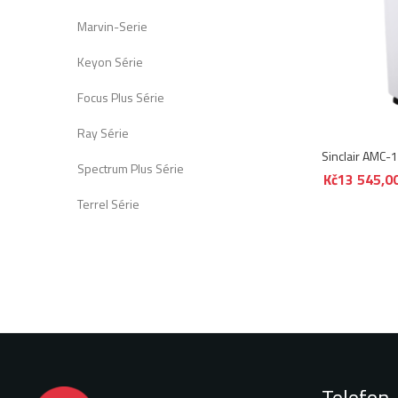
Marvin-Serie
Keyon Série
Focus Plus Série
Ray Série
Sinclair AMC-
Spectrum Plus Série
Kč
13 545,0
Terrel Série
Telefon