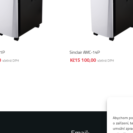
11P
Sinclair AMC-14P
0
Kč
15 100,00
včetně DPH
včetně DPH
Abychom posk
o zařízení, 
umožní zprac
Email: