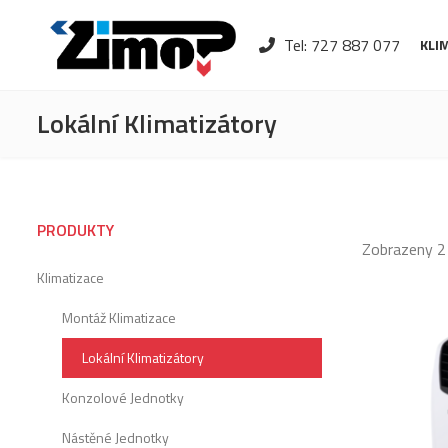
Tel: 727 887 077
KLI
Lokální Klimatizátory
PRODUKTY
Zobrazeny 2
Klimatizace
Montáž Klimatizace
Lokální Klimatizátory
Konzolové Jednotky
Nástěné Jednotky