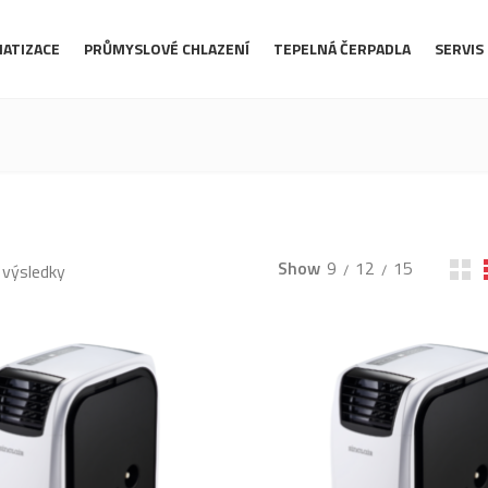
MATIZACE
PRŮMYSLOVÉ CHLAZENÍ
TEPELNÁ ČERPADLA
SERVIS
Show
9
12
15
 výsledky