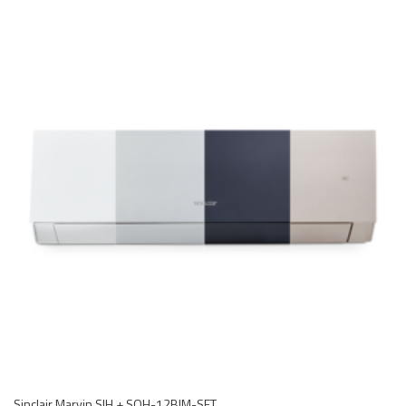
Sinclair Marvin SIH + SOH-12BIM-SET