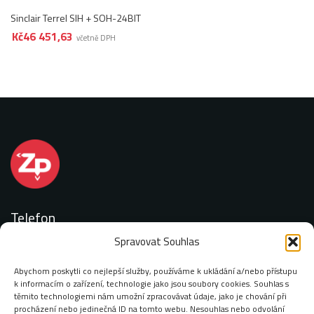
Sinclair Terrel SIH + SOH-24BIT
Kč
46 451,63
včetně DPH
Telefon
Spravovat Souhlas
+420 727 887 077
Abychom poskytli co nejlepší služby, používáme k ukládání a/nebo přístupu
k informacím o zařízení, technologie jako jsou soubory cookies. Souhlas s
těmito technologiemi nám umožní zpracovávat údaje, jako je chování při
procházení nebo jedinečná ID na tomto webu. Nesouhlas nebo odvolání