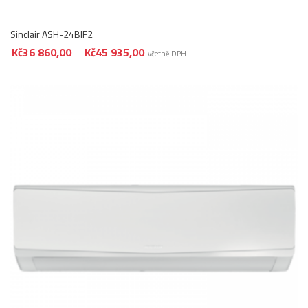
Sinclair ASH-24BIF2
Kč
36 860,00
Kč
45 935,00
Rozpětí cen: Kč36 860,00 až Kč45 935,
–
včetně DPH