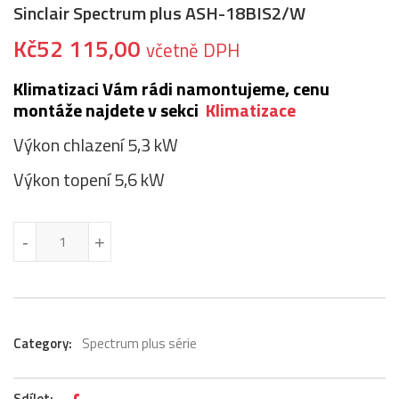
Sinclair Spectrum plus ASH-18BIS2/W
Kč
52 115,00
včetně DPH
Klimatizaci Vám rádi namontujeme, cenu
montáže najdete v sekci
Klimatizace
Výkon chlazení 5,3 kW
Výkon topení 5,6 kW
Sinclair Spectrum plus ASH-18BIS2/W množství
-
-
+
+
Category:
Spectrum plus série
Sdílet: