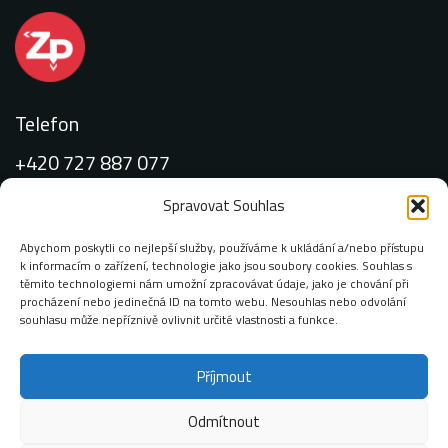
Telefon
+420 727 887 077
Spravovat Souhlas
Abychom poskytli co nejlepší služby, používáme k ukládání a/nebo přístupu
k informacím o zařízení, technologie jako jsou soubory cookies. Souhlas s
Email:
těmito technologiemi nám umožní zpracovávat údaje, jako je chování při
procházení nebo jedinečná ID na tomto webu. Nesouhlas nebo odvolání
info@zimop.cz
souhlasu může nepříznivě ovlivnit určité vlastnosti a funkce.
Příjmout
Adresa:
Chodovská 228/3 141 00 Praha 4 – Michle
Odmítnout