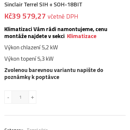
Sinclair Terrel SIH + SOH-18BIT
Kč
39 579,27
včetně DPH
Klimatizaci Vám rádi namontujeme, cenu
montáže najdete v sekci
Klimatizace
Výkon chlazení 5,2 kW
Výkon topení 5,3 kW
Zvolenou barevnou variantu napište do
poznámky k poptávce
Sinclair Terrel SIH + SOH-18BIT množství
-
-
+
+