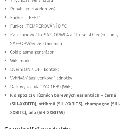
Pohyb lamel vodorovně
Funkce „I FEEL“
Funkce „TEMPEROVÁNÍ 8 °C“
Katechinový filtr SAF-OPWC4 a filtr se stříbrnými ionty
SAF-OPWS4 ve standardu
Cold plasma generátor
WiFi modul
Dveřní ON / OFF kontakt
Vyhřívání šasi venkovní jednotky
Dálkový ovladač YAC1FB9 (WiFi)
K dispozici v různých barevných variantách – černá
(SIH-XXBITB), stříbrná (SIH-XXBITS), champagne (SIH-
XXBITC), bílá (SIH-XXBITW)