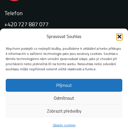
Telefon
+420 727 887 077
Spravovat Souhlas
Abychom poskytli co nejlepší služby, používáme k ukládání a/nebo přístupu
k informacím o zařízení, technologie jako jsou soubory cookies. Souhlas s
Email:
těmito technologiemi nám umožní zpracovávat údaje, jako je chování při
procházení nebo jedinečná ID na tomto webu. Nesouhlas nebo odvolání
info@zimop.cz
souhlasu může nepříznivě ovlivnit určité vlastnosti a funkce.
Příjmout
Adresa:
Chodovská 228/3 141 00 Praha 4 – Michle
Odmítnout
Zobrazit předvolby
Zásady cookies
PŘIDAT DO KOŠÍKU