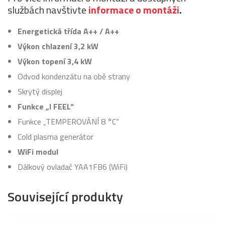
službách navštivte
informace o montáži
.
Energetická třída A++ / A++
Výkon chlazení 3,2 kW
Výkon topení 3,4 kW
Odvod kondenzátu na obě strany
Skrytý displej
Funkce „I FEEL“
Funkce „TEMPEROVÁNÍ 8 °C“
Cold plasma generátor
WiFi modul
Dálkový ovladač YAA1FB6 (WiFi)
Související produkty