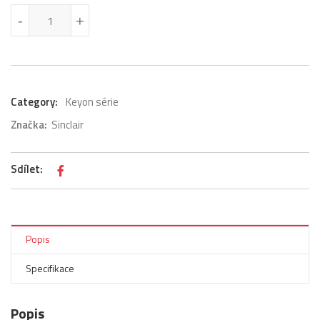
Sinclair Keyon SIH + SOH-12BIK-SET množství
-
-
+
+
Category:
Keyon série
Značka:
Sinclair
Sdílet:
Popis
Specifikace
Popis