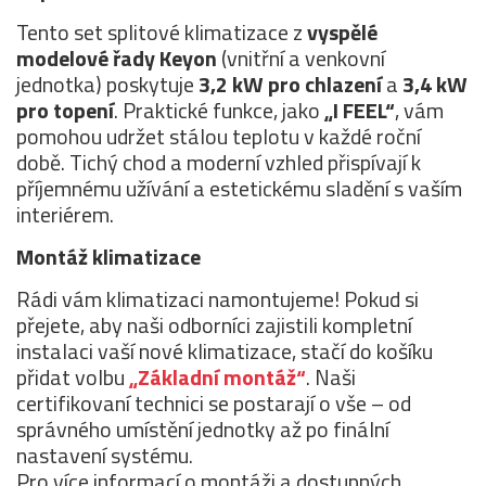
Tento set splitové klimatizace z
vyspělé
modelové řady Keyon
(vnitřní a venkovní
jednotka) poskytuje
3,2 kW pro chlazení
a
3,4 kW
pro topení
. Praktické funkce, jako
„I FEEL“
, vám
pomohou udržet stálou teplotu v každé roční
době. Tichý chod a moderní vzhled přispívají k
příjemnému užívání a estetickému sladění s vaším
interiérem.
Montáž klimatizace
Rádi vám klimatizaci namontujeme! Pokud si
přejete, aby naši odborníci zajistili kompletní
instalaci vaší nové klimatizace, stačí do košíku
přidat volbu
„Základní montáž“
. Naši
certifikovaní technici se postarají o vše – od
správného umístění jednotky až po finální
nastavení systému.
Pro více informací o montáži a dostupných