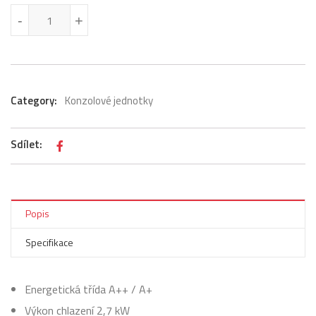
Sinclair ASP-09BI množství
-
-
+
+
Category:
Konzolové jednotky
Sdílet:
Popis
Specifikace
Energetická třída A++ / A+
Výkon chlazení 2,7 kW