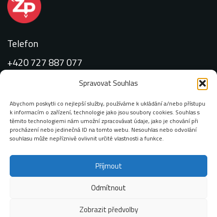
Telefon
+420 727 887 077
Spravovat Souhlas
Abychom poskytli co nejlepší služby, používáme k ukládání a/nebo přístupu
k informacím o zařízení, technologie jako jsou soubory cookies. Souhlas s
Email:
těmito technologiemi nám umožní zpracovávat údaje, jako je chování při
procházení nebo jedinečná ID na tomto webu. Nesouhlas nebo odvolání
info@zimop.cz
souhlasu může nepříznivě ovlivnit určité vlastnosti a funkce.
Příjmout
Adresa:
Chodovská 228/3 141 00 Praha 4 – Michle
Odmítnout
Zobrazit předvolby